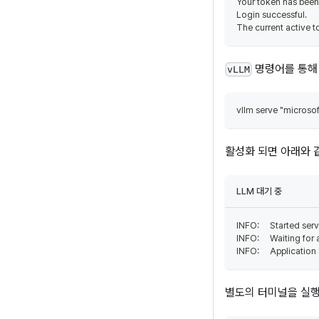
Your token has bee
Login successful.
The current active to
명령어를 통해 
vLLM
vllm serve "microsof
활성화 되면 아래와 
LLM 대기 중
INFO:     Started se
INFO:     Waiting for 
INFO:     Application
별도의 터미널을 실행 