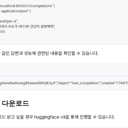
//localhost:8000/v1/completions" \
 application/json" \
osoft/phi-4",
: "대한민국의 수도가 어디야? 간단히 설명해줘",
 300
 같은 답변과 성능에 관련된 내용을 확인할 수 있습니다.
4erw8a6ha4g86ewa486hj83y4","object":"text_completion","created":1749709512,"
모델 다운로드
 받고 싶을 경우 huggingface-cli을 통해 진행할 수 있습니다.