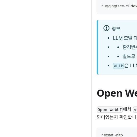
huggingface-cli do
정보
LLM 모델 
환경변수
별도로 
은 L
vLLM
Open 
에서
Open WebUI
v
되어있는지 확인합니
netstat -nltp