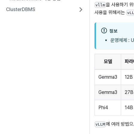
을 사용하기 위
vllm
ClusterDBMS
사용을 위해서는
vL
정보
운영체제 : Ub
모델
파라
Gemma3
12B
Gemma3
27B
Phi4
14B
에 여러 방법으
vLLM