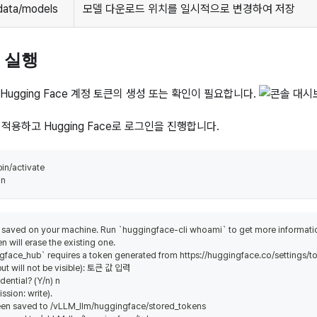
/data/models
모델 다운로드 위치를 일시적으로 변경하여 저장
델 실행
 Hugging Face 계정 토큰의 생성 또는 확인이 필요합니다.
용하고 Hugging Face로 로그인을 진행합니다.
in/activate
in
dy saved on your machine. Run `huggingface-cli whoami` to get more informatio
en will erase the existing one.
ingface_hub` requires a token generated from https://huggingface.co/settings/t
put will not be visible): 토큰 값 입력
dential? (Y/n) n
ssion: write).
een saved to /vLLM_llm/huggingface/stored_tokens