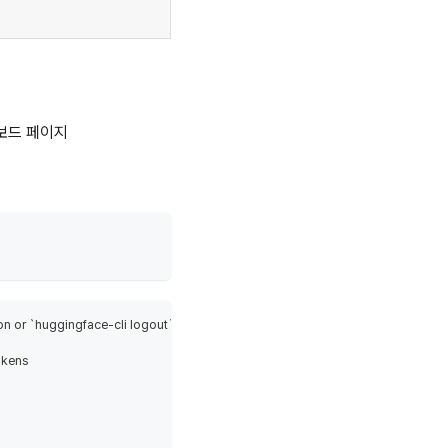
n or `huggingface-cli logout` if you want to log out.
okens