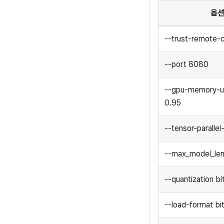
옵
--trust-remote-
--port 8080
--gpu-memory-uti
0.95
--tensor-parallel
--max_model_le
--quantization b
--load-format b