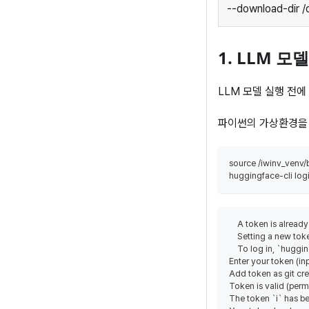
--download-dir 
1. LLM 모
LLM 모델 실행 전에
파이썬의 가상환경을 적
source /iwinv_venv/b
huggingface-cli log
    A token is alrea
    Setting a new tok
    To log in, `hugg
Enter your token (in
Add token as git cre
Token is valid (permi
The token `i` has b